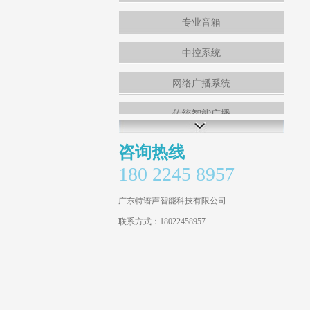
专业音箱
中控系统
网络广播系统
传统智能广播
定压功率放大器
咨询热线
180 2245 8957
室外音柱
广东特谱声智能科技有限公司
壁挂音箱
联系方式：18022458957
草地音箱
吸顶喇叭
无线麦克风