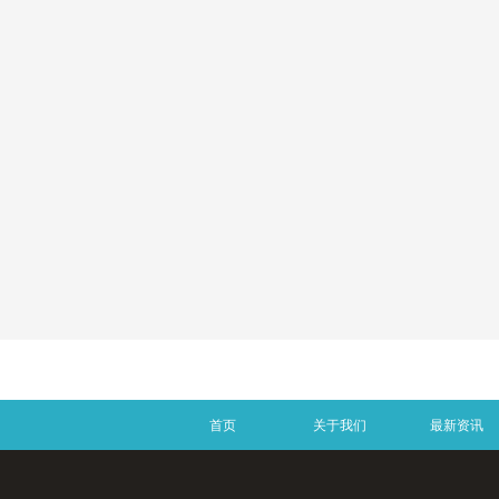
专业功率放大器
新会议系统
会议周边
无纸化
舞台灯光
首页
关于我们
最新资讯